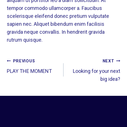
aliquam ut porttitor leo a diam sollicitudin. At
tempor commodo ullamcorper a. Faucibus
scelerisque eleifend donec pretium vulputate
sapien nec. Aliquet bibendum enim facilisis
gravida neque convallis. In hendrerit gravida
rutrum quisque.
POST
PREVIOUS
NEXT
NAVIGATION
PLAY THE MOMENT
Looking for your next
big idea?