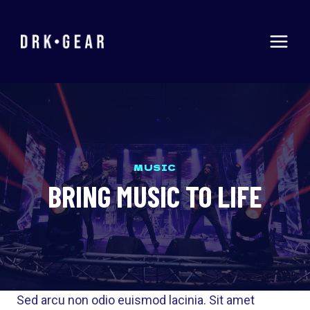
Skip
to
content
MUSIC
BRING MUSIC TO LIFE
Sed arcu non odio euismod lacinia. Sit amet