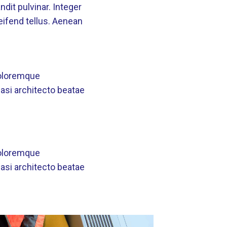
dit pulvinar. Integer
ifend tellus. Aenean
doloremque
uasi architecto beatae
doloremque
uasi architecto beatae