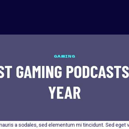
GAMING
ST GAMING PODCASTS
YEAR
auris a sodales, sed elementum mi tincidunt. Sed eget vi