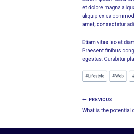
et dolore magna aliqua
aliquip ex ea commodo
amet, consectetur adip
Etiam vitae leo et dia
Praesent finibus con
egestas. Curabitur pla
Post
#
Lifestyle
#
Web
Tags:
POST
PREVIOUS
What is the potential
NAVIGATION