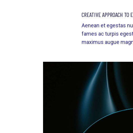
CREATIVE APPROACH TO 
Aenean et egestas nul
fames ac turpis egestas
maximus augue magna a