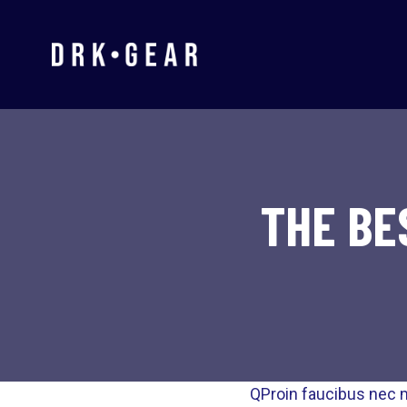
Skip
to
content
THE BE
Q
Proin faucibus nec m