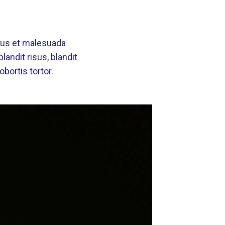
etus et malesuada
landit risus, blandit
bortis tortor.