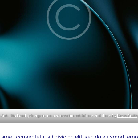
Stet clita kasd gubergren, no sea sanctus est labore et dolore. By
Kevin Smith
 amet, consectetur adipisicing elit, sed do eiusmod tempo