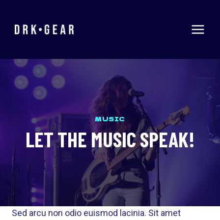
Skip
to
content
MUSIC
LET THE MUSIC SPEAK!
Sed arcu non odio euismod lacinia. Sit amet