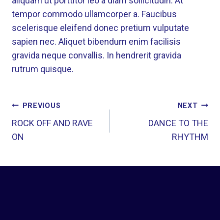
aliquam ut porttitor leo a diam sollicitudin. At
tempor commodo ullamcorper a. Faucibus
scelerisque eleifend donec pretium vulputate
sapien nec. Aliquet bibendum enim facilisis
gravida neque convallis. In hendrerit gravida
rutrum quisque.
POST
PREVIOUS
NEXT
NAVIGATION
ROCK OFF AND RAVE
DANCE TO THE
ON
RHYTHM